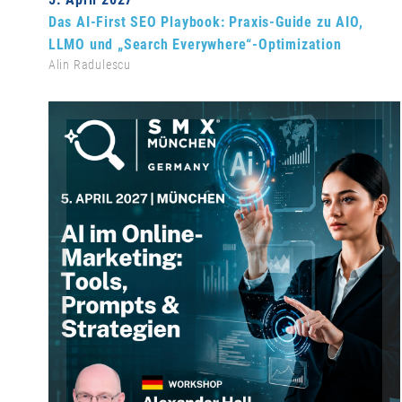
Das AI-First SEO Playbook: Praxis-Guide zu AIO,
LLMO und „Search Everywhere“-Optimization
Alin Radulescu