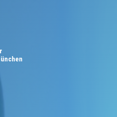
7
r
München