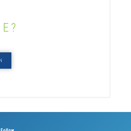
ME?
N
Follow