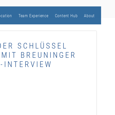
ocation
Team Experience
Content Hub
About
DER SCHLÜSSEL
 MIT BREUNINGER
E-INTERVIEW