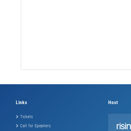
Links
Host
Tickets
Call for Speakers