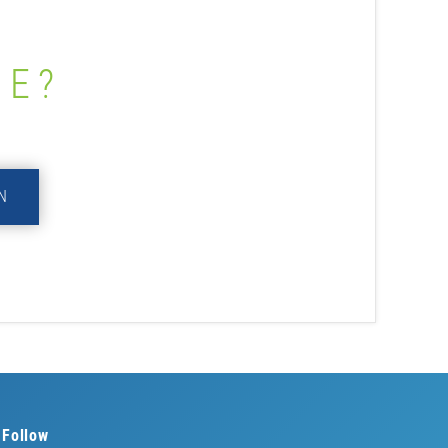
ME?
N
Follow