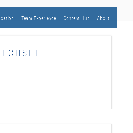
ocation
Team Experience
Content Hub
About
WECHSEL